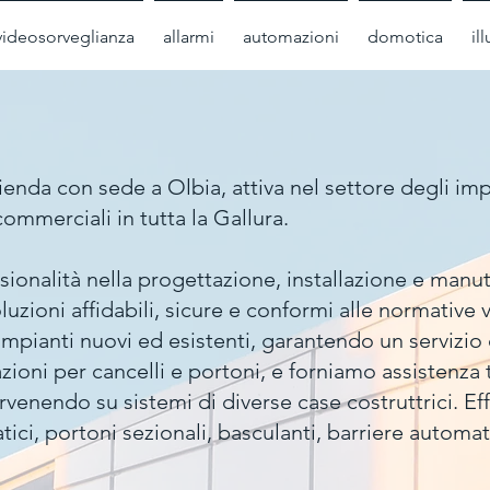
videosorveglianza
allarmi
automazioni
domotica
il
enda con sede a Olbia, attiva nel settore degli impi
e commerciali in tutta la Gallura.
onalità nella progettazione, installazione e manute
soluzioni affidabili, sicure e conformi alle normative
 impianti nuovi ed esistenti, garantendo un servizi
zioni per cancelli e portoni, e forniamo assistenza 
rvenendo su sistemi di diverse case costruttrici. 
tici, portoni sezionali, basculanti, barriere automat