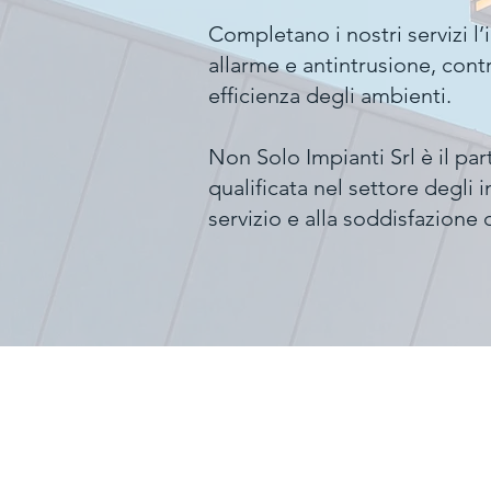
Completano i nostri servizi l’
allarme e antintrusione, cont
efficienza degli ambienti.
Non Solo Impianti Srl è il par
qualificata nel settore degli 
servizio e alla soddisfazione d