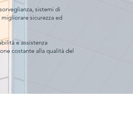
sorveglianza, sistemi di
r migliorare sicurezza ed
bilità e assistenza
ione costante alla qualità del